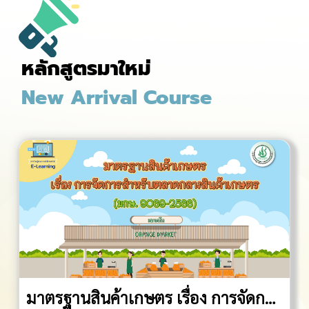
กำหนดให้ผู้ประกอบการปางช้างต้องจัดหาสัตวแพทย์ผู้
ควบคุมปางช้างกำกับดูแลสุขภาพช้าง เช่นเดียวกับมาตรฐาน
ฟาร์มเลี้ยงสัตว์ชนิดอื่นๆ ที่ต้องมีสัตวแพทย์ผู้ควบคุมฟาร์ม
หลักสูตรมาใหม่
สัตว์ปีก ฟาร์มสุกร เป็นต้น โดยสัตวแพทย์ผู้ควบคุมปางช้าง
จะต้องเป็นผู้ผ่านการฝึกอบรม/สัมมนาหลักสูตร ที่คณะ
New Arrival Course
กรรมการฝึกอบรม/สัมมนาสัตวแพทย์ผู้ควบคุมฟาร์มเลี้ยง
สัตว์กำหนด ตามระเบียบกรมปศุสัตว์ว่าด้วยการขอรับและ
ออกใบรับรองสัตวแพทย์ผู้ควบคุมฟาร์มเลี้ยงสัตว์ พ.ศ.
2560 วัตถุประสงค์ของการอบรม1. เพื่อสร้างความรู้ความ
เข้าใจเกี่ยวกับกฎหมาย ระเบียบ มาตรฐาน โดยเฉพาะพระ
ราชบัญญัติมาตรฐานสินค้าเกษตร พ.ศ. 2551และที่แก้ไข
เพิ่มเติม2. เพื่อสร้างความรู้ ด้านสรีรวิทยา กายวิภาค
พฤติกรรม โรคการตรวจวินิจฉัยและการรักษาและการป้องกัน
โรคและสวัสดิภาพช้างเป็นอย่างดี3. เพื่อสร้างความรู้ความ
เข้าใจด้านการจัดการปางช้างให้เหมาะสม และเป็นไปตาม
กฎหมายที่เกี่ยวข้อง รวมถึงการจัดการสถานการณ์ตกมัน
ความไม่ปลอดภัยต่อนักท่องเที่ยวและผู้ปฏิบัติงานในปาง
มาตรฐานสินค้าเกษตร เรื่อง การจัดการ
ช้าง