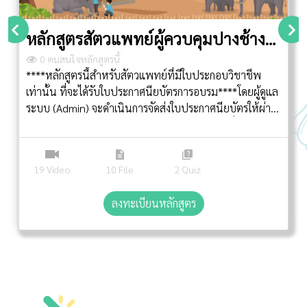
หลักสูตรสัตวแพทย์ผู้ควบคุมปางช้าง
(มกษ.6413-2564)
0 คนสนใจหลักสูตรนี้
****หลักสูตรนี้สำหรับสัตวแพทย์ที่มีใบประกอบวิชาชีพ
เท่านั้น ที่จะได้รับใบประกาศนียบัตรการอบรม****โดยผู้ดูแล
ระบบ (Admin) จะดำเนินการจัดส่งใบประกาศนียบัตรให้ผ่าน
E-mail ทุกสัปดาห์แรกของเดือนถัดไปนับจากวันที่เรียนจบ
การฝึกอบรมกระทรวงเกษตรและสหกรณ์ ได้ออกกฏกระทรวง
กำหนดมาตรฐานสินค้าเกษตรการปฏิบัติที่ดีสำหรับปางช้าง
19 Video
10 File
2 Quiz
เป็นมาตรฐานบังคับ พ.ศ. 2565 โดยได้มีผลบังคับใช้ไปแล้ว
เมื่อวันที่ 19 สิงหาคม 2567 มีที่มาจากปางช้างจำนวนมาก
ลงทะเบียนหลักสูตร
ที่ประกอบกิจการเกี่ยวกับช้างเพื่อการท่องเที่ยวหรือการแสดง
แต่ยังขาดความรู้ ความเข้าใจในเรื่องการปฏิบัติที่ดีในการ
จัดการควบคุมดูแลและเลี้ยงช้างที่ถูกต้อง ส่งผลให้เกิดปัญหา
ต่อสุขภาพช้าง การทารุณกรรมช้าง รวมทั้งส่งผลกระทบต่อ
สิ่งแวดล้อมอันเนื่องมาจากมูลช้างและขยะมูลฝอย จึงจำเป็น
ต้องมีการจัดการ ควบคุมดูแลการปฏิบัติในปางช้างให้มี
มาตรฐาน และเป็นไปตามหลักสวัสดิภาพสัตว์ และยัง